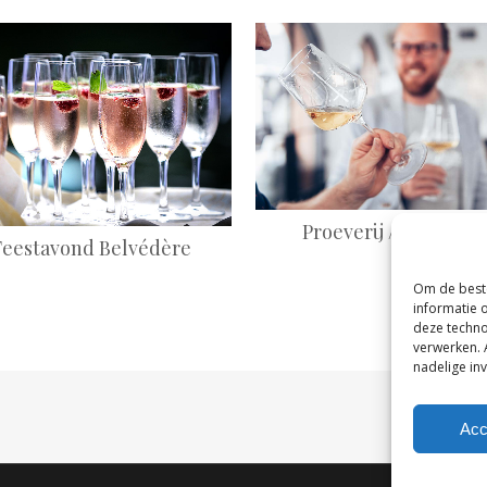
+
+
Proeverij / Worksho
Feestavond Belvédère
Om de beste
informatie 
deze techno
verwerken. 
nadelige in
Acc