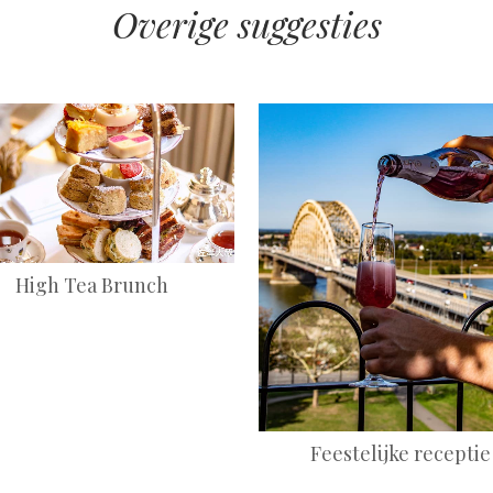
Overige suggesties
+
+
High Tea Brunch
Feestelijke receptie