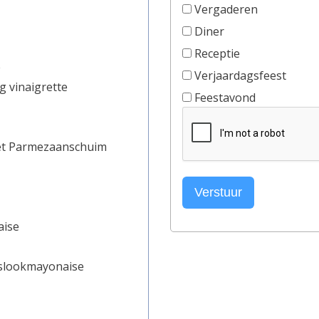
Vergaderen
Diner
Receptie
e
Verjaardagsfeest
g vinaigrette
Feestavond
et Parmezaanschuim
Verstuur
aise
eslookmayonaise