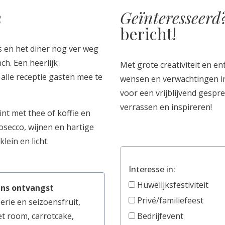
h
Geïnteresseerd
bericht!
s en het diner nog ver weg
ch. Een heerlijk
Met grote creativiteit en e
lle receptie gasten mee te
wensen en verwachtingen i
voor een vrijblijvend gespr
verrassen en inspireren!
int met thee of koffie en
osecco, wijnen en hartige
klein en licht.
Interesse in:
Huwelijksfestiviteit
ens ontvangst
Privé/familiefeest
erie en seizoensfruit,
t room, carrotcake,
Bedrijfevent