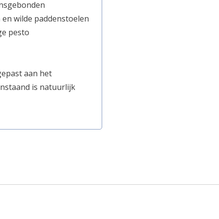
oensgebonden
m en wilde paddenstoelen
ge pesto
gepast aan het
nstaand is natuurlijk