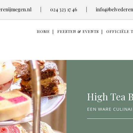
renijmegen.nl
|
024 323 17 46
|
info@belvederen
HOME
FEESTEN & EVENTS
OFFICIËLE 
High Tea 
EEN WARE CULINAI