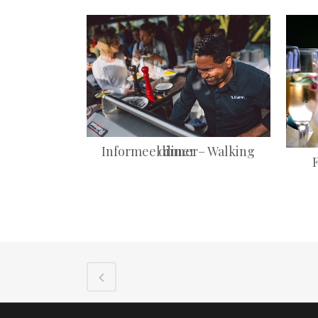
+
Informeel diner – Walking dinner