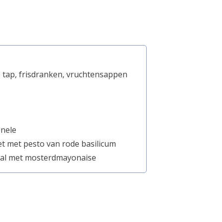
e tap, frisdranken, vruchtensappen
onele
t met pesto van rode basilicum
bal met mosterdmayonaise