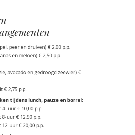
en
rangementen
el, peer en druiven) € 2,00 p.p.
nanas en meloen) € 2,50 p.p.
ie, avocado en gedroogd zeewier) €
t € 2,75 p.p.
en tijdens lunch, pauze en borrel:
- uur € 10,00 p.p.
8-uur € 12,50 p.p.
12-uur € 20,00 p.p.