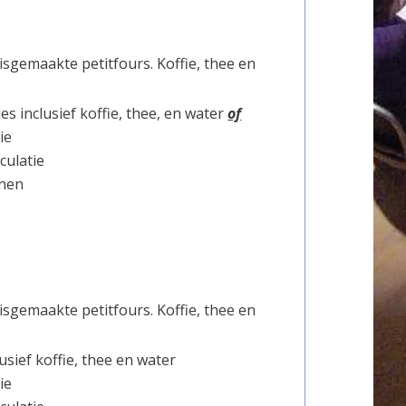
isgemaakte petitfours. Koffie, thee en
s inclusief koffie, thee, en water
of
ie
culatie
onen
isgemaakte petitfours. Koffie, thee en
sief koffie, thee en water
ie