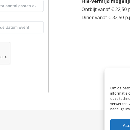
File-vermijd mogeli
Ontbijt vanaf € 22,50 p
Diner vanaf € 32,50 p.
Om de beste
informatie 
deze techno
verwerken. 
nadelige in
Acc