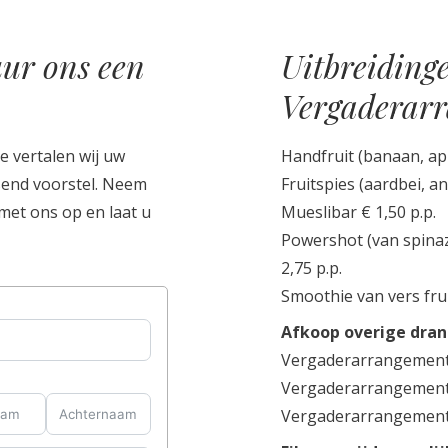
ur ons een
Uitbreiding
Vergaderar
e vertalen wij uw
Handfruit (banaan, app
send voorstel. Neem
Fruitspies (aardbei, a
 met ons op en laat u
Mueslibar € 1,50 p.p.
Powershot (van spinaz
2,75 p.p.
Smoothie van vers frui
Afkoop overige drank
Vergaderarrangement 4
Vergaderarrangement 
Vergaderarrangement 