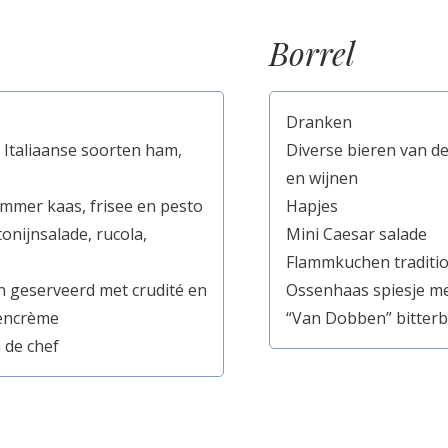
Borrel
Dranken
 Italiaanse soorten ham,
Diverse bieren van d
en wijnen
ammer kaas, frisee en pesto
Hapjes
onijnsalade, rucola,
Mini Caesar salade
Flammkuchen traditi
 geserveerd met crudité en
Ossenhaas spiesje me
dencrème
“Van Dobben” bitter
 de chef