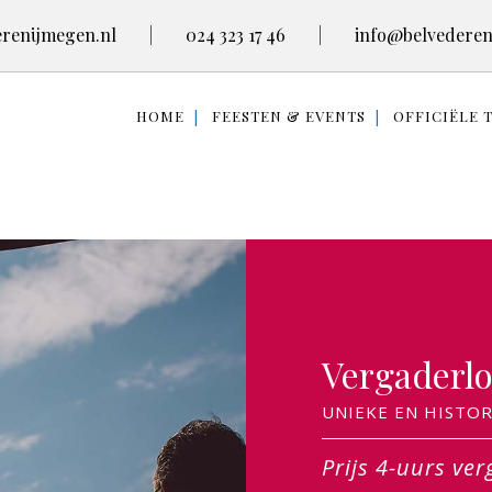
renijmegen.nl
|
024 323 17 46
|
info@belvederen
HOME
FEESTEN & EVENTS
OFFICIËLE 
Vergaderlo
UNIEKE EN HISTO
Prijs 4-uurs v