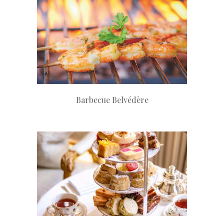
+
Barbecue Belvédère
+