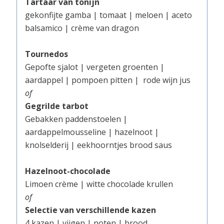
Tartaar van tonijn
gekonfijte gamba | tomaat | meloen | aceto
balsamico | crème van dragon
Tournedos
Gepofte sjalot | vergeten groenten |
aardappel | pompoen pitten |
rode wijn jus
of
Gegrilde tarbot
Gebakken paddenstoelen |
aardappelmousseline | hazelnoot |
knolselderij | eekhoorntjes brood saus
Hazelnoot-chocolade
Limoen crème | witte chocolade krullen
of
Selectie van verschillende kazen
4 kazen | vijgen | noten | brood