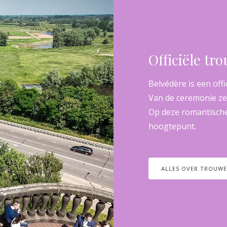
Officiële tr
Belvédère is een off
Van de ceremonie zelf
Op deze romantische 
hoogtepunt.
ALLES OVER TROUWEN