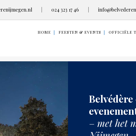
renijmegen.nl
|
024 323 17 46
|
info@belvederen
HOME
FEESTEN & EVENTS
OFFICIËLE 
Belvédère 
evenement
–
met het m
Nijmegen 