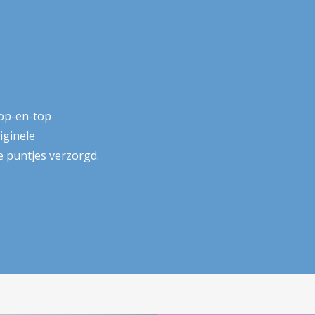
 op-en-top
iginele
e puntjes verzorgd.