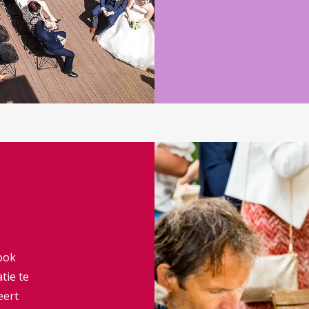
ook
tie te
eert