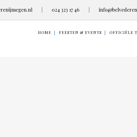
renijmegen.nl
|
024 323 17 46
|
info@belvederen
HOME
FEESTEN & EVENTS
OFFICIËLE 